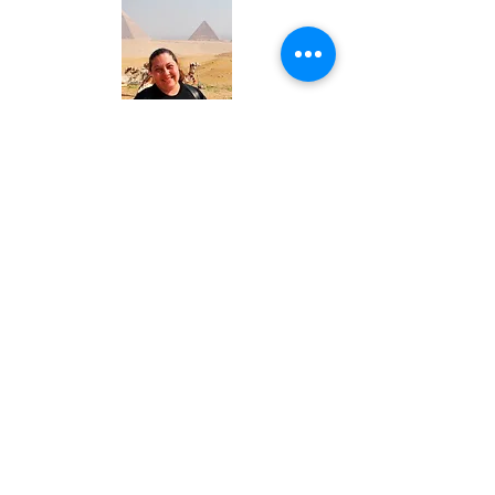
Lúcia Guimarães
nasceu no Rio de Janeiro,
onde mora até hoje. Graduou-se no curso de
História da Arte, na UERJ, e participou de
diversas exposições de artes e pintura.
Desde criança, sempre foi apaixonada pelos
livros e, na adolescência, começou a escrever.
Acabou, porém, dedicando-se a outras
atividades no decorrer da sua vida.
Recentemente, voltou à sua eterna paixão
pelo universo literário, só que, desta vez,
resolveu colocar a mão na massa e publicar,
em 2018, “O Segredo de Lila Liloca”, seu
primeiro livro infantil.